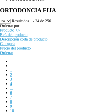
ORTODONCIA FIJA
Resultados 1 - 24 de 256
Ordenar por
Producto +/-
Ref. del producto
Descripción corta de producto
Categoría
Precio del producto
Ordenar
1
2
3
4
...
6
7
8
9
10