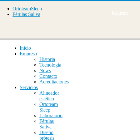
OrtoteamSleep
Registro
Férulas Saliva
Inicio
Empresa
Historia
Tecnología
News
Contacto
Acreditaciones
Servicios
Alineador
estético
Ortoteam
Sleep
Laboratorio
Férulas
Saliva
Diseño
prótesis