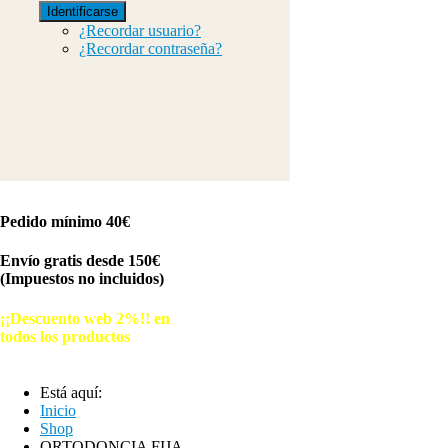
Identificarse
¿Recordar usuario?
¿Recordar contraseña?
Pedido mínimo 40€
Envío gratis desde 150€
(Impuestos no incluidos)
¡¡Descuento web 2%!! en
todos los productos
© Free
Joomla! 3 Modules
- by
VinaGecko.com
Está aquí:
Inicio
Shop
ORTODONCIA FIJA