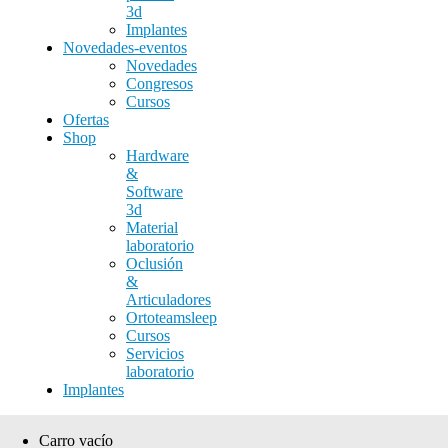
3d
Implantes
Novedades-eventos
Novedades
Congresos
Cursos
Ofertas
Shop
Hardware
&
Software
3d
Material
laboratorio
Oclusión
&
Articuladores
Ortoteamsleep
Cursos
Servicios
laboratorio
Implantes
Carro vacío