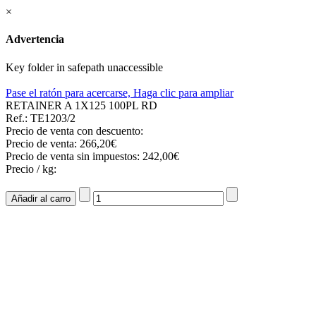
×
Advertencia
Key folder in safepath unaccessible
Pase el ratón para acercarse, Haga clic para ampliar
RETAINER A 1X125 100PL RD
Ref.: TE1203/2
Precio de venta con descuento:
Precio de venta:
266,20€
Precio de venta sin impuestos:
242,00€
Precio / kg: