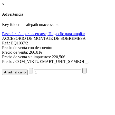
×
Advertencia
Key folder in safepath unaccessible
Pase el ratón para acercarse, Haga clic para ampliar
ACCESORIO DE MONTAJE DE SOBREMESA
Ref.: EQ1037/2
Precio de venta con descuento:
Precio de venta:
266,81€
Precio de venta sin impuestos:
220,50€
Precio / COM_VIRTUEMART_UNIT_SYMBOL_: