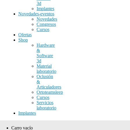
3d
Implantes
Novedades-eventos
Novedades
Congresos
Cursos
Ofertas
Shop
Hardware
&
Software
3d
Material
laboratorio
Oclusión
&
Articuladores
Ortoteamsleep
Cursos
Servicios
laboratorio
Implantes
Carro vacío