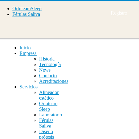
OrtoteamSleep
Registro
Férulas Saliva
Inicio
Empresa
Historia
Tecnología
News
Contacto
Acreditaciones
Servicios
Alineador
estético
Ortoteam
Sleep
Laboratorio
Férulas
Saliva
Diseño
prótesis