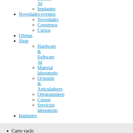
3d
Implantes
Novedades-eventos
Novedades
Congresos
Cursos
Ofertas
Shop
Hardware
&
Software
3d
Material
laboratorio
Oclusión
&
Articuladores
Ortoteamsleep
Cursos
Servicios
laboratorio
Implantes
Carro vacío