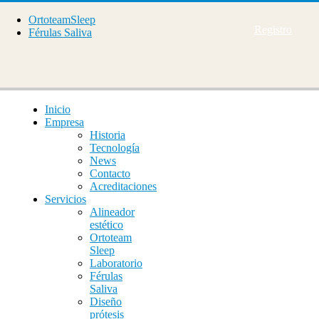
OrtoteamSleep
Registro
Férulas Saliva
Inicio
Empresa
Historia
Tecnología
News
Contacto
Acreditaciones
Servicios
Alineador
estético
Ortoteam
Sleep
Laboratorio
Férulas
Saliva
Diseño
prótesis