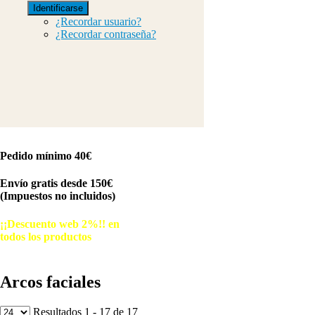
Identificarse
¿Recordar usuario?
¿Recordar contraseña?
Pedido mínimo 40€
Envío gratis desde 150€
(Impuestos no incluidos)
¡¡Descuento web 2%!! en
todos los productos
© Free
Joomla! 3 Modules
- by
VinaGecko.com
Arcos faciales
Resultados 1 - 17 de 17