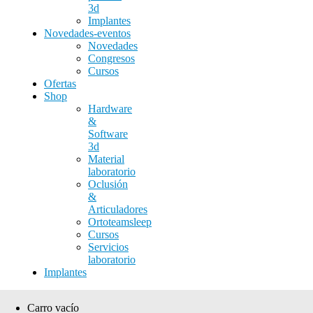
3d
Implantes
Novedades-eventos
Novedades
Congresos
Cursos
Ofertas
Shop
Hardware
&
Software
3d
Material
laboratorio
Oclusión
&
Articuladores
Ortoteamsleep
Cursos
Servicios
laboratorio
Implantes
Carro vacío