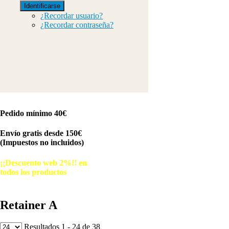
Identificarse
¿Recordar usuario?
¿Recordar contraseña?
Pedido mínimo 40€
Envío gratis desde 150€
(Impuestos no incluidos)
¡¡Descuento web 2%!! en
todos los productos
© Free
Joomla! 3 Modules
- by
VinaGecko.com
Retainer A
Resultados 1 - 24 de 38