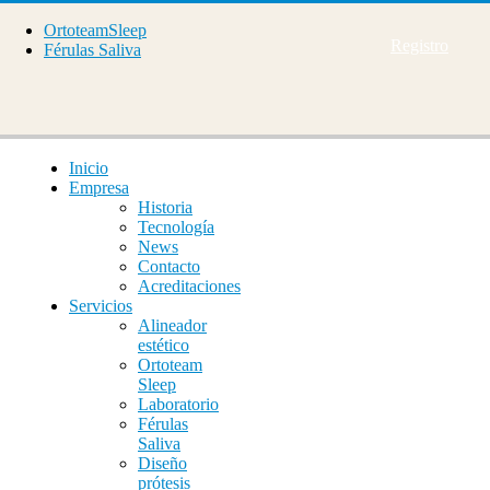
OrtoteamSleep
Registro
Férulas Saliva
Inicio
Empresa
Historia
Tecnología
News
Contacto
Acreditaciones
Servicios
Alineador
estético
Ortoteam
Sleep
Laboratorio
Férulas
Saliva
Diseño
prótesis