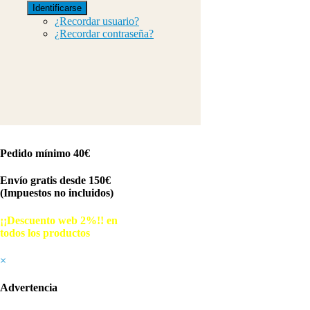
Identificarse
¿Recordar usuario?
¿Recordar contraseña?
Pedido mínimo 40€
Envío gratis desde 150€
(Impuestos no incluidos)
¡¡Descuento web 2%!! en
todos los productos
© Free
Joomla! 3 Modules
- by
VinaGecko.com
×
Advertencia