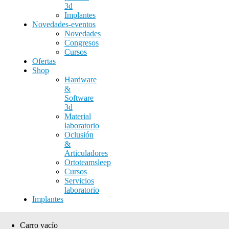
3d
Implantes
Novedades-eventos
Novedades
Congresos
Cursos
Ofertas
Shop
Hardware
&
Software
3d
Material
laboratorio
Oclusión
&
Articuladores
Ortoteamsleep
Cursos
Servicios
laboratorio
Implantes
Carro vacío