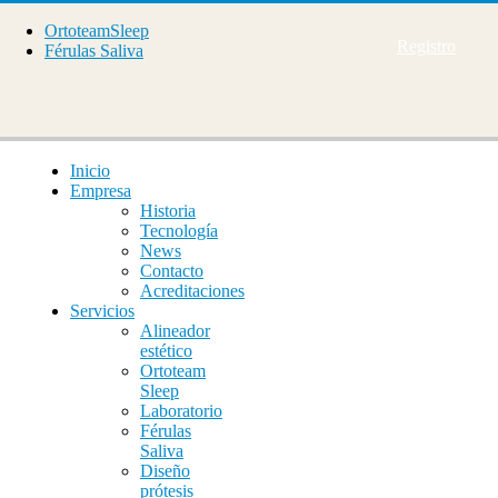
OrtoteamSleep
Registro
Férulas Saliva
Inicio
Empresa
Historia
Tecnología
News
Contacto
Acreditaciones
Servicios
Alineador
estético
Ortoteam
Sleep
Laboratorio
Férulas
Saliva
Diseño
prótesis