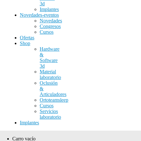
3d
Implantes
Novedades-eventos
Novedades
Congresos
Cursos
Ofertas
Shop
Hardware
&
Software
3d
Material
laboratorio
Oclusión
&
Articuladores
Ortoteamsleep
Cursos
Servicios
laboratorio
Implantes
Carro vacío