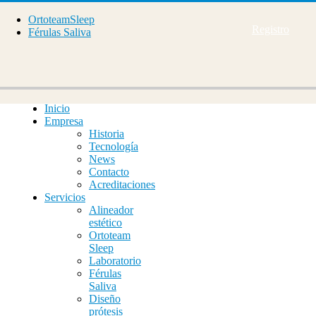
OrtoteamSleep
Registro
Férulas Saliva
Inicio
Empresa
Historia
Tecnología
News
Contacto
Acreditaciones
Servicios
Alineador
estético
Ortoteam
Sleep
Laboratorio
Férulas
Saliva
Diseño
prótesis