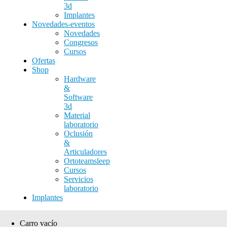
3d
Implantes
Novedades-eventos
Novedades
Congresos
Cursos
Ofertas
Shop
Hardware
&
Software
3d
Material
laboratorio
Oclusión
&
Articuladores
Ortoteamsleep
Cursos
Servicios
laboratorio
Implantes
Carro vacío