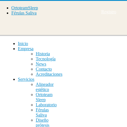
OrtoteamSleep
Registro
Férulas Saliva
Inicio
Empresa
Historia
Tecnología
News
Contacto
Acreditaciones
Servicios
Alineador
estético
Ortoteam
Sleep
Laboratorio
Férulas
Saliva
Diseño
prótesis