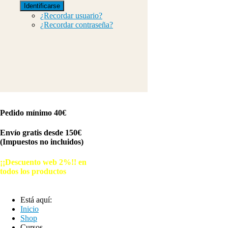
Identificarse
¿Recordar usuario?
¿Recordar contraseña?
Pedido mínimo 40€
Envío gratis desde 150€
(Impuestos no incluidos)
¡¡Descuento web 2%!! en
todos los productos
© Free
Joomla! 3 Modules
- by
VinaGecko.com
Está aquí:
Inicio
Shop
Cursos