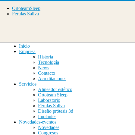
OrtoteamSleep
Férulas Saliva
Inicio
Empresa
Historia
Tecnología
News
Contacto
Acreditaciones
Servicios
Alineador estético
Ortoteam Sleep
Laboratorio
Férulas Saliva
Diseño prótesis 3d
Implantes
Novedades-eventos
Novedades
Congresos