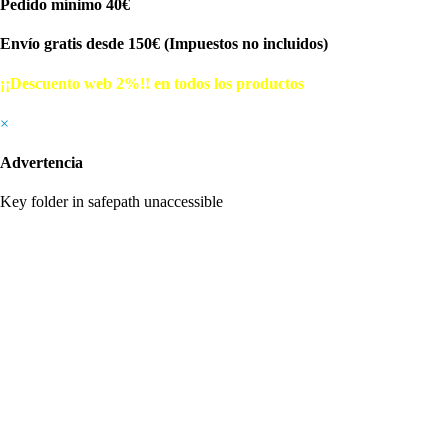
Pedido mínimo 40€
Envío gratis desde 150€ (Impuestos no incluidos)
¡¡Descuento web 2%!! en todos los productos
© Free
Joomla! 3 Modules
- by
VinaGecko.com
×
Advertencia
Key folder in safepath unaccessible