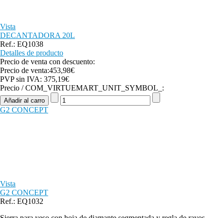
Vista
DECANTADORA 20L
Ref.: EQ1038
Detalles de producto
Precio de venta con descuento:
Precio de venta:
453,98€
PVP sin IVA:
375,19€
Precio / COM_VIRTUEMART_UNIT_SYMBOL_:
G2 CONCEPT
Vista
G2 CONCEPT
Ref.: EQ1032
Sierra para yeso con hoja de diamante segmentada y regla de rayos