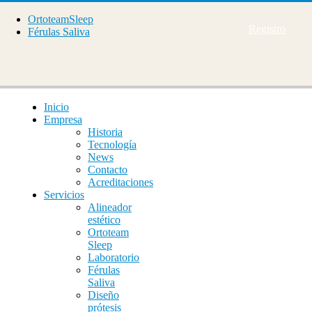
OrtoteamSleep
Registro
Férulas Saliva
Inicio
Empresa
Historia
Tecnología
News
Contacto
Acreditaciones
Servicios
Alineador
estético
Ortoteam
Sleep
Laboratorio
Férulas
Saliva
Diseño
prótesis