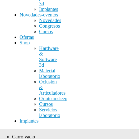
3d
Implantes
Novedades-eventos
Novedades
Congresos
Cursos
Ofertas
Shop
Hardware
&
Software
3d
Material
laboratorio
Oclusión
&
Articuladores
Ortoteamsleep
Cursos
Servicios
laboratorio
Implantes
Carro vacío