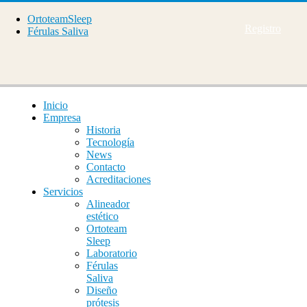
OrtoteamSleep
Registro
Férulas Saliva
Inicio
Empresa
Historia
Tecnología
News
Contacto
Acreditaciones
Servicios
Alineador
estético
Ortoteam
Sleep
Laboratorio
Férulas
Saliva
Diseño
prótesis