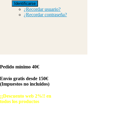
Identificarse
¿Recordar usuario?
¿Recordar contraseña?
Pedido mínimo 40€
Envío gratis desde 150€
(Impuestos no incluidos)
¡¡Descuento web 2%!! en
todos los productos
© Free
Joomla! 3 Modules
- by
VinaGecko.com