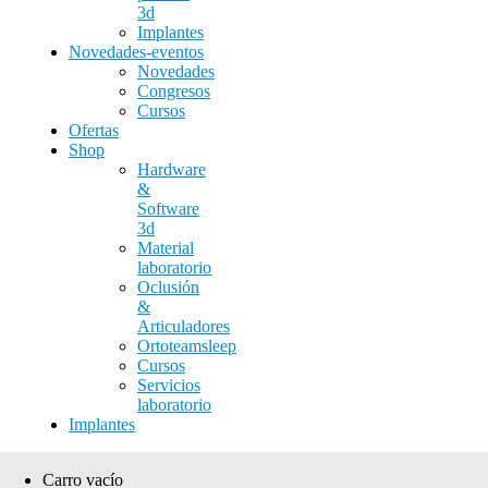
3d
Implantes
Novedades-eventos
Novedades
Congresos
Cursos
Ofertas
Shop
Hardware
&
Software
3d
Material
laboratorio
Oclusión
&
Articuladores
Ortoteamsleep
Cursos
Servicios
laboratorio
Implantes
Carro vacío