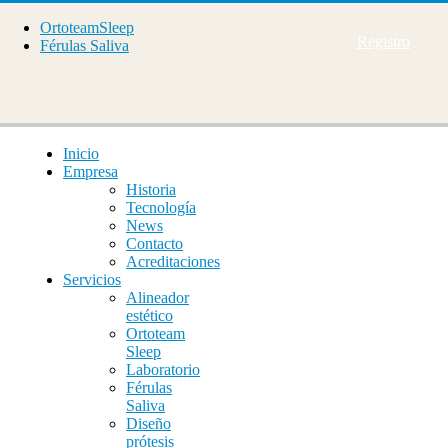
OrtoteamSleep
Registro
Férulas Saliva
Inicio
Empresa
Historia
Tecnología
News
Contacto
Acreditaciones
Servicios
Alineador
estético
Ortoteam
Sleep
Laboratorio
Férulas
Saliva
Diseño
prótesis