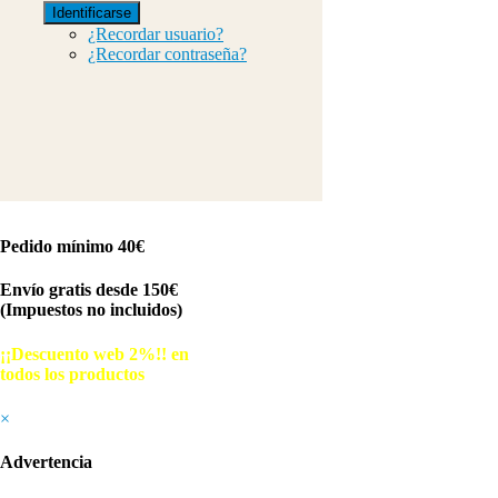
Identificarse
¿Recordar usuario?
¿Recordar contraseña?
Pedido mínimo 40€
Envío gratis desde 150€
(Impuestos no incluidos)
¡¡Descuento web 2%!! en
todos los productos
© Free
Joomla! 3 Modules
- by
VinaGecko.com
×
Advertencia