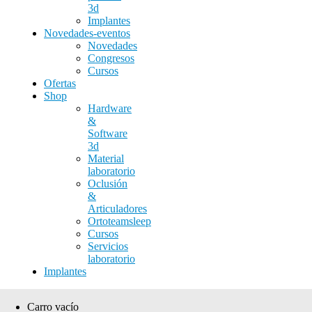
3d
Implantes
Novedades-eventos
Novedades
Congresos
Cursos
Ofertas
Shop
Hardware
&
Software
3d
Material
laboratorio
Oclusión
&
Articuladores
Ortoteamsleep
Cursos
Servicios
laboratorio
Implantes
Carro vacío