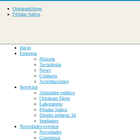
OrtoteamSleep
Férulas Saliva
Inicio
Empresa
Historia
Tecnología
News
Contacto
Acreditaciones
Servicios
Alineador estético
Ortoteam Sleep
Laboratorio
Férulas Saliva
Diseño prótesis 3d
Implantes
Novedades-eventos
Novedades
Congresos