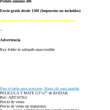
Pedido mínimo 40€
Envío gratis desde 150€ (Impuestos no incluidos)
¡¡Descuento web 2%!! en todos los productos
© Free
Joomla! 3 Modules
- by
VinaGecko.com
×
Advertencia
Key folder in safepath unaccessible
Pase el ratón para acercarse, Haga clic para ampliar
PELICULA T MATE G5"x7" de KODAK
Ref.: ART1076/2
Precio de venta:
Precio de venta sin impuestos: