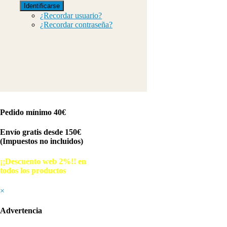
Identificarse
¿Recordar usuario?
¿Recordar contraseña?
Pedido mínimo 40€
Envío gratis desde 150€
(Impuestos no incluidos)
¡¡Descuento web 2%!! en
todos los productos
© Free
Joomla! 3 Modules
- by
VinaGecko.com
×
Advertencia