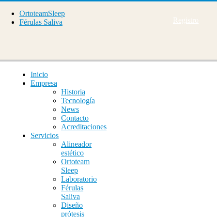
OrtoteamSleep
Registro
Férulas Saliva
Inicio
Empresa
Historia
Tecnología
News
Contacto
Acreditaciones
Servicios
Alineador
estético
Ortoteam
Sleep
Laboratorio
Férulas
Saliva
Diseño
prótesis