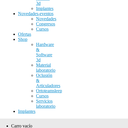
3d
Implantes
Novedades-eventos
Novedades
Congresos
Cursos
Ofertas
Shop
Hardware
&
Software
3d
Material
laboratorio
Oclusión
&
Articuladores
Ortoteamsleep
Cursos
Servicios
laboratorio
Implantes
Carro vacío