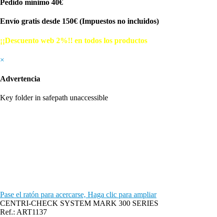
Pedido mínimo 40€
Envío gratis desde 150€ (Impuestos no incluidos)
¡¡Descuento web 2%!! en todos los productos
© Free
Joomla! 3 Modules
- by
VinaGecko.com
×
Advertencia
Key folder in safepath unaccessible
Pase el ratón para acercarse, Haga clic para ampliar
CENTRI-CHECK SYSTEM MARK 300 SERIES
Ref.: ART1137