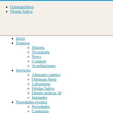
OrtoteamSleep
Férulas Saliva
Inicio
Empresa
Historia
Tecnología
News
Contacto
Acreditaciones
Servicios
Alineador estético
Ortoteam Sleep
Laboratorio
Férulas Saliva
Diseño prótesis 3d
Implantes
Novedades-eventos
Novedades
Congresos