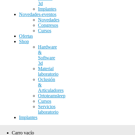
3d
Implantes
Novedades-eventos
Novedades
Congresos
Cursos
Ofertas
Shop
Hardware
&
Software
3d
Material
laboratorio
Oclusión
&
Articuladores
Ortoteamsleep
Cursos
Servicios
laboratorio
Implantes
Carro vacío