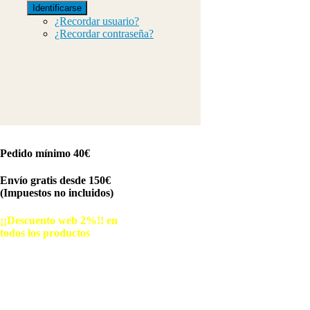
Identificarse
¿Recordar usuario?
¿Recordar contraseña?
Pedido mínimo 40€
Envío gratis desde 150€
(Impuestos no incluidos)
¡¡Descuento web 2%!! en
todos los productos
© Free
Joomla! 3 Modules
- by
VinaGecko.com