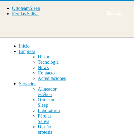
OrtoteamSleep
Registro
Férulas Saliva
Inicio
Empresa
Historia
Tecnología
News
Contacto
Acreditaciones
Servicios
Alineador
estético
Ortoteam
Sleep
Laboratorio
Férulas
Saliva
Diseño
prótesis