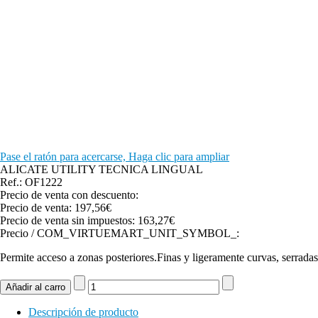
Pase el ratón para acercarse, Haga clic para ampliar
ALICATE UTILITY TECNICA LINGUAL
Ref.: OF1222
Precio de venta con descuento:
Precio de venta:
197,56€
Precio de venta sin impuestos:
163,27€
Precio / COM_VIRTUEMART_UNIT_SYMBOL_:
Permite acceso a zonas posteriores.Finas y ligeramente curvas, serradas
Descripción de producto