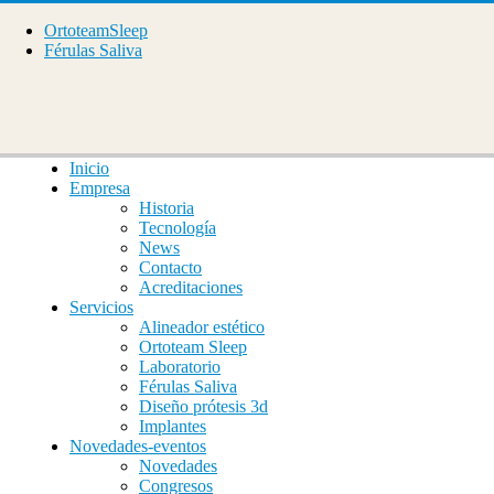
OrtoteamSleep
Férulas Saliva
Inicio
Empresa
Historia
Tecnología
News
Contacto
Acreditaciones
Servicios
Alineador estético
Ortoteam Sleep
Laboratorio
Férulas Saliva
Diseño prótesis 3d
Implantes
Novedades-eventos
Novedades
Congresos