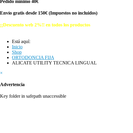
Pedido mínimo 40€
Envío gratis desde 150€ (Impuestos no incluidos)
¡¡Descuento web 2%!! en todos los productos
© Free
Joomla! 3 Modules
- by
VinaGecko.com
Está aquí:
Inicio
Shop
ORTODONCIA FIJA
ALICATE UTILITY TECNICA LINGUAL
×
Advertencia
Key folder in safepath unaccessible