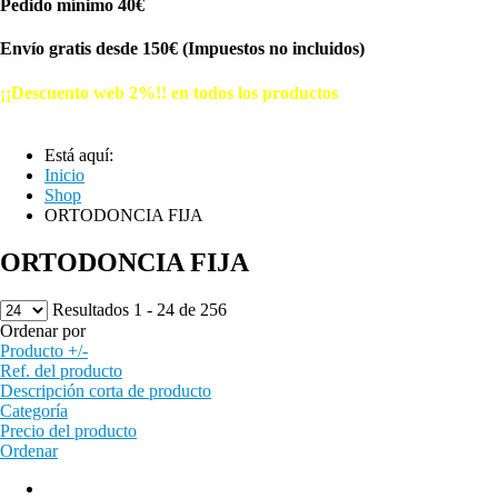
Pedido mínimo 40€
Envío gratis desde 150€ (Impuestos no incluidos)
¡¡Descuento web 2%!! en todos los productos
© Free
Joomla! 3 Modules
- by
VinaGecko.com
Está aquí:
Inicio
Shop
ORTODONCIA FIJA
ORTODONCIA FIJA
Resultados 1 - 24 de 256
Ordenar por
Producto +/-
Ref. del producto
Descripción corta de producto
Categoría
Precio del producto
Ordenar