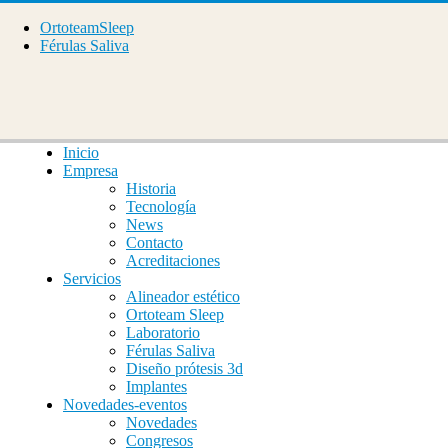
OrtoteamSleep
Férulas Saliva
Inicio
Empresa
Historia
Tecnología
News
Contacto
Acreditaciones
Servicios
Alineador estético
Ortoteam Sleep
Laboratorio
Férulas Saliva
Diseño prótesis 3d
Implantes
Novedades-eventos
Novedades
Congresos