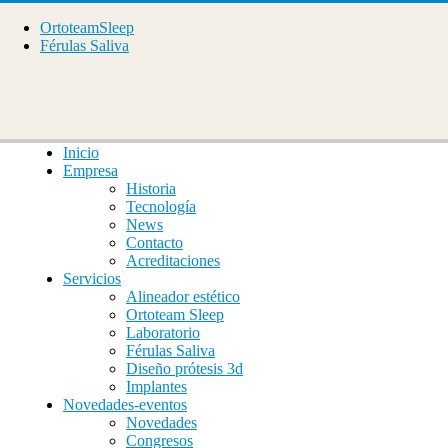
OrtoteamSleep
Férulas Saliva
Inicio
Empresa
Historia
Tecnología
News
Contacto
Acreditaciones
Servicios
Alineador estético
Ortoteam Sleep
Laboratorio
Férulas Saliva
Diseño prótesis 3d
Implantes
Novedades-eventos
Novedades
Congresos