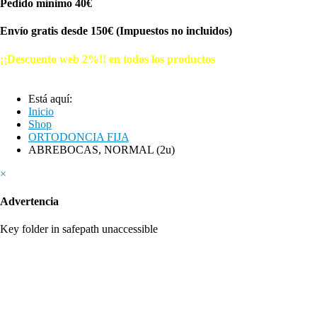
Pedido mínimo 40€
Envío gratis desde 150€ (Impuestos no incluidos)
¡¡Descuento web 2%!! en todos los productos
© Free
Joomla! 3 Modules
- by
VinaGecko.com
Está aquí:
Inicio
Shop
ORTODONCIA FIJA
ABREBOCAS, NORMAL (2u)
×
Advertencia
Key folder in safepath unaccessible