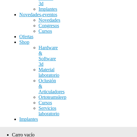
3d
Implantes
Novedades-eventos
Novedades
Congresos
Cursos
Ofertas
Shop
Hardware
&
Software
3d
Material
laboratorio
Oclusión
&
Articuladores
Ortoteamsleep
Cursos
Servicios
laboratorio
Implantes
Carro vacío