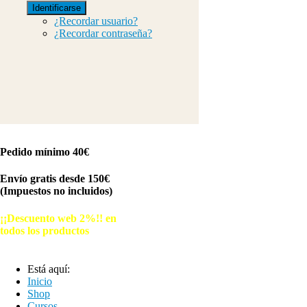
Identificarse
¿Recordar usuario?
¿Recordar contraseña?
Pedido mínimo 40€
Envío gratis desde 150€
(Impuestos no incluidos)
¡¡Descuento web 2%!! en
todos los productos
© Free
Joomla! 3 Modules
- by
VinaGecko.com
Está aquí:
Inicio
Shop
Cursos