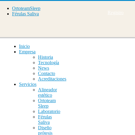
OrtoteamSleep
Registro
Férulas Saliva
Inicio
Empresa
Historia
Tecnología
News
Contacto
Acreditaciones
Servicios
Alineador
estético
Ortoteam
Sleep
Laboratorio
Férulas
Saliva
Diseño
prótesis