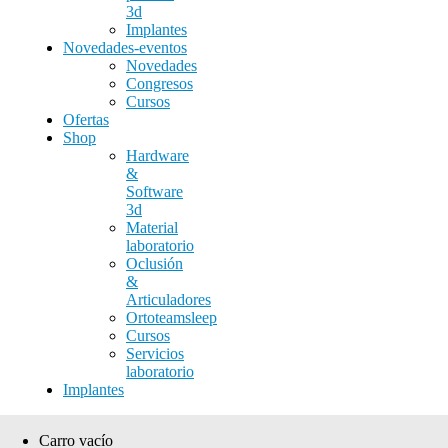
3d
Implantes
Novedades-eventos
Novedades
Congresos
Cursos
Ofertas
Shop
Hardware
&
Software
3d
Material
laboratorio
Oclusión
&
Articuladores
Ortoteamsleep
Cursos
Servicios
laboratorio
Implantes
Carro vacío