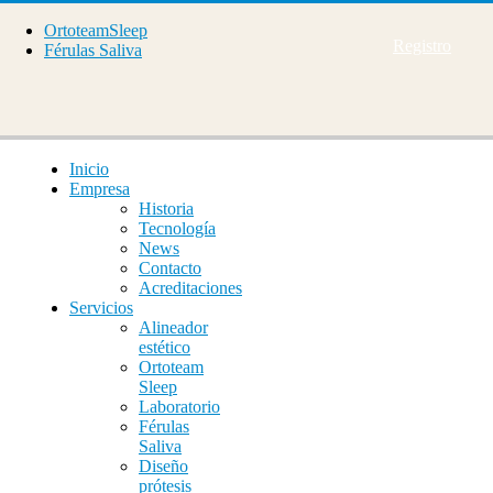
OrtoteamSleep
Registro
Férulas Saliva
Inicio
Empresa
Historia
Tecnología
News
Contacto
Acreditaciones
Servicios
Alineador
estético
Ortoteam
Sleep
Laboratorio
Férulas
Saliva
Diseño
prótesis