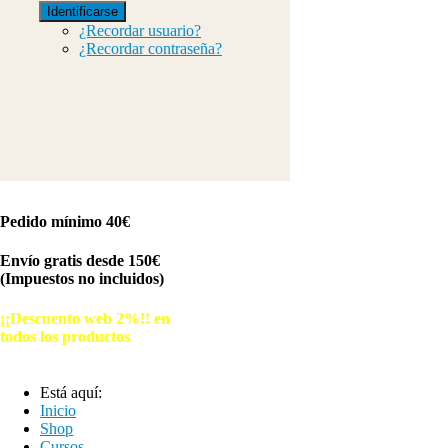
Identificarse
¿Recordar usuario?
¿Recordar contraseña?
Pedido mínimo 40€
Envío gratis desde 150€
(Impuestos no incluidos)
¡¡Descuento web 2%!! en
todos los productos
© Free
Joomla! 3 Modules
- by
VinaGecko.com
Está aquí:
Inicio
Shop
Cursos