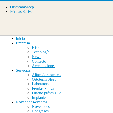
OrtoteamSleep
Férulas Saliva
Inicio
Empresa
Historia
Tecnología
News
Contacto
Acreditaciones
Servicios
Alineador estético
Ortoteam Sleep
Laboratorio
Férulas Saliva
Diseño prótesis 3d
Implantes
Novedades-eventos
Novedades
Congresos