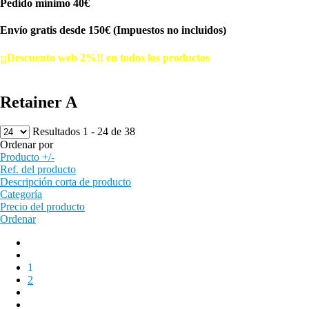
Pedido mínimo 40€
Envío gratis desde 150€ (Impuestos no incluidos)
¡¡Descuento web 2%!! en todos los productos
© Free
Joomla! 3 Modules
- by
VinaGecko.com
Retainer A
Resultados 1 - 24 de 38
Ordenar por
Producto +/-
Ref. del producto
Descripción corta de producto
Categoría
Precio del producto
Ordenar
1
2