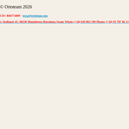
© Ortoteam 2026
CIF: B60774809 -
tessa@ortoteam.com
c/ Avellaner 45. 08230 Matadepera Barcelona Spain Whats (+34) 629 063 190 Phone: (+34) 93 787 06 15