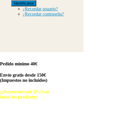
Identificarse
¿Recordar usuario?
¿Recordar contraseña?
Pedido mínimo 40€
Envío gratis desde 150€
(Impuestos no incluidos)
¡¡Descuento web 2%!! en
todos los productos
© Free
Joomla! 3 Modules
- by
VinaGecko.com