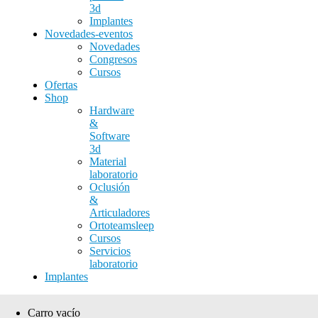
3d
Implantes
Novedades-eventos
Novedades
Congresos
Cursos
Ofertas
Shop
Hardware
&
Software
3d
Material
laboratorio
Oclusión
&
Articuladores
Ortoteamsleep
Cursos
Servicios
laboratorio
Implantes
Carro vacío