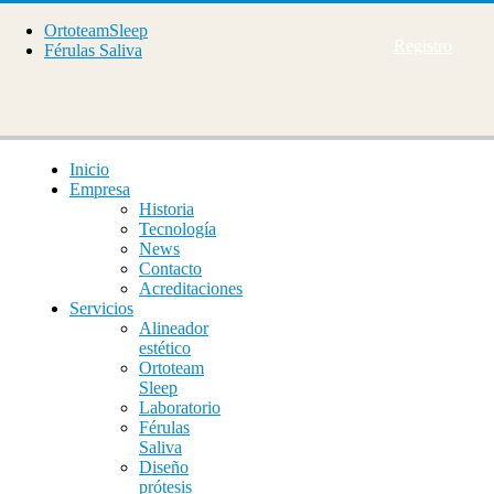
OrtoteamSleep
Registro
Férulas Saliva
Inicio
Empresa
Historia
Tecnología
News
Contacto
Acreditaciones
Servicios
Alineador
estético
Ortoteam
Sleep
Laboratorio
Férulas
Saliva
Diseño
prótesis