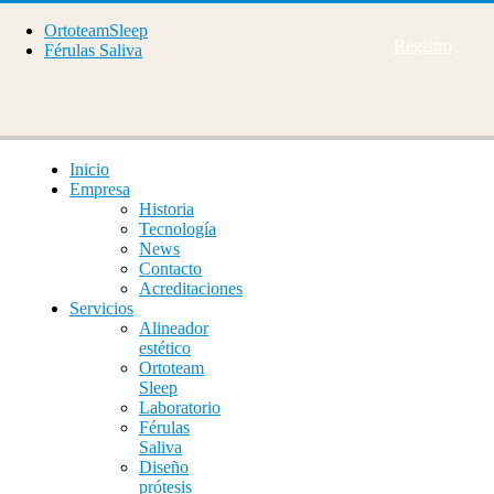
OrtoteamSleep
Registro
Férulas Saliva
Inicio
Empresa
Historia
Tecnología
News
Contacto
Acreditaciones
Servicios
Alineador
estético
Ortoteam
Sleep
Laboratorio
Férulas
Saliva
Diseño
prótesis