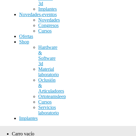
3d
Implantes
Novedades-eventos
Novedades
Congresos
Cursos
Ofertas
Shop
Hardware
&
Software
3d
Material
laboratorio
Oclusión
&
Articuladores
Ortoteamsleep
Cursos
Servicios
laboratorio
Implantes
Carro vacío