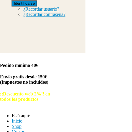
Identificarse
¿Recordar usuario?
¿Recordar contraseña?
Pedido mínimo 40€
Envío gratis desde 150€
(Impuestos no incluidos)
¡¡Descuento web 2%!! en
todos los productos
© Free
Joomla! 3 Modules
- by
VinaGecko.com
Está aquí:
Inicio
Shop
Cursos